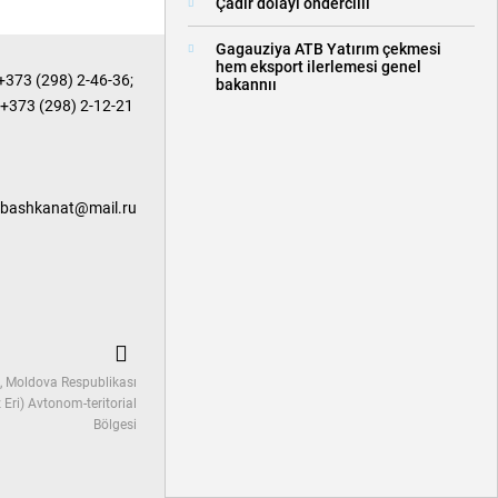
Çadır dolayı öndercilii
Gagauziya ATB Yatırım çekmesi
hem eksport ilerlemesi genel
+373 (298) 2-46-36
;
bakannıı
+373 (298) 2-12-21
bashkanat@mail.ru
, Moldova Respublikası
Eri) Avtonom-teritorial
Bölgesi