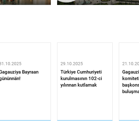
31.10.2025
29.10.2025
21.10.2
Gagauziya Bayraan
Türkiye Cumhuriyeti
Gagauzi
gününnän!
kurulmasının 102-ci
komitet
yılınnan kutlamak
başkon
buluşma