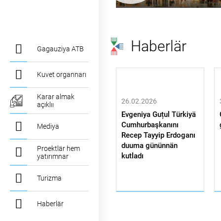
Haberlär
Gagauziya ATB
Kuvet organnarı
Karar almak
26.02.2026
açıklıı
Evgeniya Guțul Türkiyä
Cumhurbaşkanını
Mediya
Recep Tayyip Erdoganı
duuma gününnän
Proektlär hem
kutladı
yatırımnar
Turizma
Haberlär