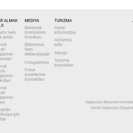
R ALMAK 
MEDIYA
TURIZMA
II
Bakannık
Genel
ativ hem
Komitetinin
informațiya
k aktlar
hronikası
Görümnü
nnık
Bildirimnär
erlär
eti
hem
Altyapı
şlarının
deklarațiyalar
emneri
Turizma
Fotogalereya
kaynakları
nnık
Presa
eti
izmetlerinin
şlarının
kontaktları
kolları
nnık
eti
şlarının
arı
Gagauziya Bakannık Komiteti
içindä Gagauziya (Gagauz 
äylän
ltațiya için
tlär