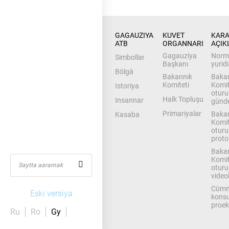
GAGAUZIYA 
KUVET 
KARA
ATB
ORGANNARI
AÇIKL
Gagauziya
Norm
Simbollar
Başkanı
yuridi
Bölgä
Bakannık
Baka
Komiteti
Komit
Istoriya
oturu
Halk Topluşu
Insannar
günd
Primariyalar
Baka
Kasaba
Komit
oturu
proto
Baka
Komit
oturu
videol
Cümn
Eski versiya
konsu
proek
Ru
Ro
Gy