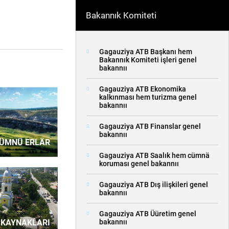
Bakannık Komiteti
Gagauziya ATB Başkanı hem
Bakannık Komiteti işleri genel
bakannıı
Gagauziya ATB Ekonomika
kalkınması hem turizma genel
bakannıı
Gagauziya ATB Finanslar genel
bakannıı
ÜMNÜ ERLÄR
Gagauziya ATB Saalık hem cümnä
koruması genel bakannıı
Gagauziya ATB Dış ilişkileri genel
bakannıı
Gagauziya ATB Üüretim genel
bakannıı
 KAYNAKLARI