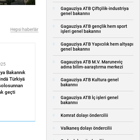
Gagauziya ATB Çiftçilik-industriya
genel bakannıı
Gagauziya ATB gençlik hem sport
Hepsi haberlär
işleri genel bakannıı
Gagauziya ATB Yapıcılık hem altyapı
genel bakannıı
Gagauziya ATB M.V. Maruneviç
025
adına bilim-aaraştırma merkezi
ya Bakannık
indä Türkiyä
Gagauziya ATB Kultura genel
bakannıı
solosunnan
k geçti
Gagauziya ATB İç işleri genel
bakannıı
Komrat dolayı öndercilii
Valkaneş dolayı öndercilii