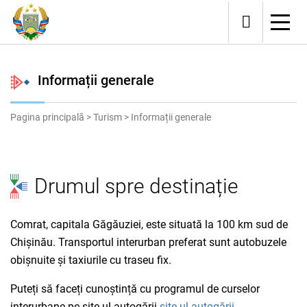
Informații generale
Pagina principală
>
Turism
>
Informații generale
Drumul spre destinație
Comrat, capitala Găgăuziei, este situată la 100 km sud de
Chișinău. Transportul interurban preferat sunt autobuzele
obișnuite și taxiurile cu traseu fix.
Puteți să faceți cunoștință cu programul de curselor
interurbane pe site-ul autogării.
site-ul autogării
.