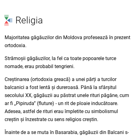
Religia
Majoritatea găgăuzilor din Moldova profesează în prezent
ortodoxia.
Strămoșii găgăuzilor, la fel ca toate popoarele turce
nomade, erau probabil tengrieni.
Creștinarea (ortodoxia greacă) a unei părți a turcilor
balcanici a fost lentă și dureroasă. Până la sfârșitul
secolului XX, găgăuzii au păstrat unele rituri păgâne, cum
ar fi „Pipiruda” (fluture) - un rit de ploaie inducătoare.
Adesea, astfel de rituri erau împletite cu simbolismul
creștin și înzestrate cu sens religios creștin.
Înainte de a se muta în Basarabia, găgăuzii din Balcani s-