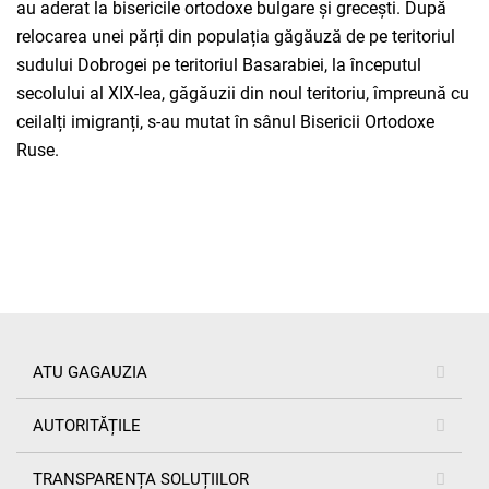
au aderat la bisericile ortodoxe bulgare și grecești. După
relocarea unei părți din populația găgăuză de pe teritoriul
sudului Dobrogei pe teritoriul Basarabiei, la începutul
secolului al XIX-lea, găgăuzii din noul teritoriu, împreună cu
ceilalți imigranți, s-au mutat în sânul Bisericii Ortodoxe
Ruse.
ATU GAGAUZIA
AUTORITĂȚILE
TRANSPARENȚA SOLUȚIILOR