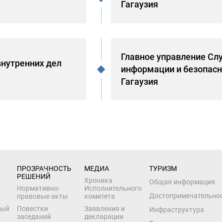
Гагаузия
Главное управление С
внутренних дел
информации и безопасн
Гагаузия
ПРОЗРАЧНОСТЬ 
МЕДИА
ТУРИЗМ
РЕШЕНИЙ
Хроника
Общая информация
Нормативно-
Исполнительного
Достопримечательно
правовые акты
комитета
ный
Повестки
Заявления и
Инфраструктура
заседаний
декларации