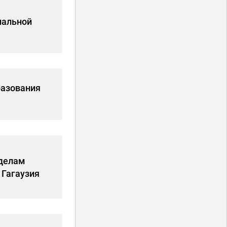
иальной
разования
 делам
 Гагаузия