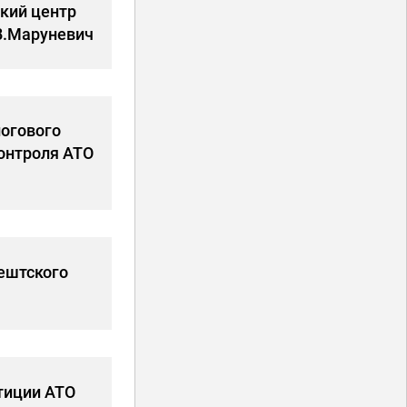
кий центр
В.Маруневич
логового
онтроля АТО
ештского
тиции АТО