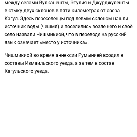
между селами Вулканешты, Этулия и Джурджулешты
в стыку двух склонов в пяти километрах от озера
Кагул. Здесь переселенцы под левым склоном нашли
источник воды (чешмя) и поселились возле него и своё
село назвали Чишмикиой, что в переводе на русский
язык означает «место у источника».
Чишмикиой во время аннексии Румынией входил в
составы Измаильского уезда, а за тем в состав
Кагульского уезда.