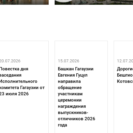
20.07.2026
15.07.2026
12.07.2
Повестка дня
Башкан Гагаузии
Дороги
заседания
Евгения Гуцул
Бешгио
Исполнительного
направила
Котовс
комитета Гагаузии от
обращение
23 июля 2026
участникам
церемонии
награждения
выпускников-
отличников 2026
года