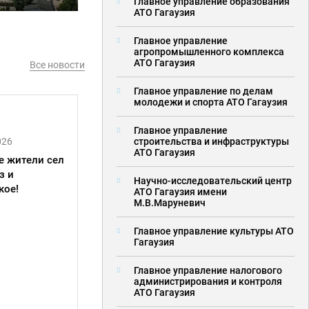
Главное управление образования
АТО Гагаузия
Главное управление
агропромышленного комплекса
АТО Гагаузия
Все новости
Главное управление по делам
молодежи и спорта АТО Гагаузия
Главное управление
строительства и инфраструктуры
026
АТО Гагаузия
е жители сел
з и
Научно-исследовательский центр
кое!
АТО Гагаузия имени
М.В.Маруневич
Главное управление культуры АТО
Гагаузия
Главное управление налогового
администрирования и контроля
АТО Гагаузия