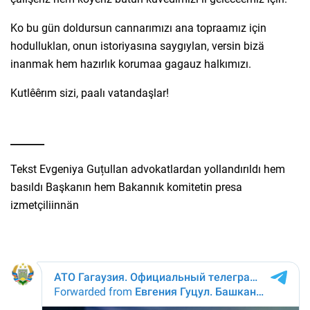
Ko bu gün doldursun cannarımızı ana topraamız için
hodulluklan, onun istoriyasına saygıylan, versin bizä
inanmak hem hazırlık korumaa gagauz halkımızı.
Kutlêêrım sizi, paalı vatandaşlar!
_______
Tekst Evgeniya Guțullan advokatlardan yollandırıldı hem
basıldı Başkanın hem Bakannık komitetin presa
izmetçiliinnän