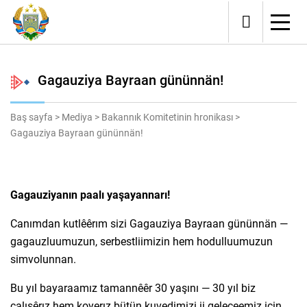
Gagauziya Bayraan gününnän!
Baş sayfa
>
Mediya
>
Bakannık Komitetinin hronikası
>
Gagauziya Bayraan gününnän!
Gagauziyanın paalı yaşayannarı!
Canımdan kutlêêrım sizi Gagauziya Bayraan gününnän —
gagauzluumuzun, serbestliimizin hem hodulluumuzun
simvolunnan.
Bu yıl bayaraamız tamannêêr 30 yaşını — 30 yıl biz
çalışêrız hem koyerız bütün kuvedimizi ii geleceemiz için.