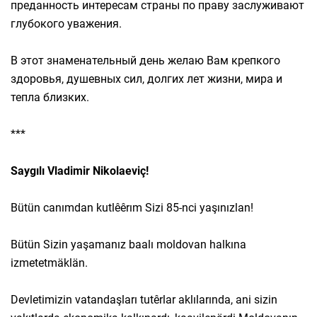
преданность интересам страны по праву заслуживают
глубокого уважения.
В этот знаменательный день желаю Вам крепкого
здоровья, душевных сил, долгих лет жизни, мира и
тепла близких.
***
Saygılı Vladimir Nikolaeviç!
Bütün canımdan kutlêêrım Sizi 85-nci yaşınızlan!
Bütün Sizin yaşamanız baalı moldovan halkına
izmetetmäklän.
Devletimizin vatandaşları tutêrlar aklılarında, ani sizin