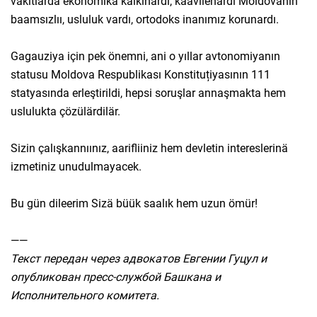
vakıtlarda ekonomika kalkınardı, kaavilenärdi Moldovanın
baamsızlıı, usluluk vardı, ortodoks inanımız korunardı.
Gagauziya için pek önemni, ani o yıllar avtonomiyanın
statusu Moldova Respublikası Konstituțiyasının 111
statyasında erleştirildi, hepsi soruşlar annaşmakta hem
uslulukta çözülärdilär.
Sizin çalışkannıınız, aarifliiniz hem devletin intereslerinä
izmetiniz unudulmayacek.
Bu gün dileerim Sizä büük saalık hem uzun ömür!
——
Текст передан через адвокатов Евгении Гуцул и
опубликован пресс-службой Башкана и
Исполнительного комитета.