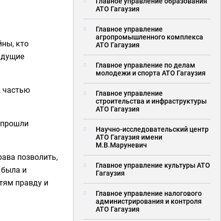
Главное управление образования
АТО Гагаузия
Главное управление
агропромышленного комплекса
йны, кто
АТО Гагаузия
будущие
Главное управление по делам
молодежи и спорта АТО Гагаузия
, частью
Главное управление
строительства и инфраструктуры
АТО Гагаузия
ю прошли
Научно-исследовательский центр
АТО Гагаузия имени
М.В.Маруневич
рава позволить,
Главное управление культуры АТО
 была и
Гагаузия
тям правду и
Главное управление налогового
администрирования и контроля
АТО Гагаузия