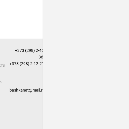
+373 (298) 2-46-
36
;
+373 (298) 2-12-21
сти
сы
bashkanat@mail.ru