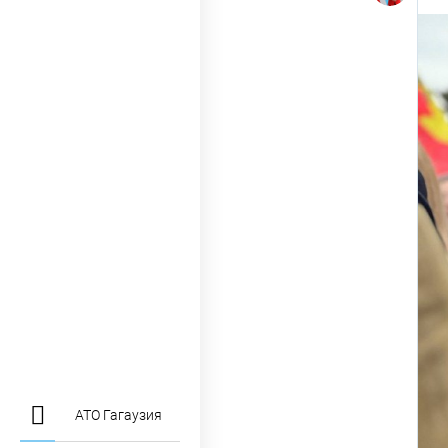
АТО Гагаузия