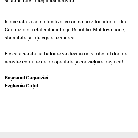
și stabilitate în regiunea noastră.
În această zi semnificativă, vreau să urez locuitorilor din
Găgăuzia și cetățenilor întregii Republici Moldova pace,
stabilitate și înțelegere reciprocă.
Fie ca această sărbătoare să devină un simbol al dorinței
noastre comune de prosperitate și conviețuire pașnică!
Bașcanul Găgăuziei
Evghenia Guțul